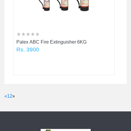
★
★
★
★
★
★
★
★
★
★
★
★
★
★
★
Palex ABC Fire Extinguisher 6KG
Rs. 3900
«
1
2
»