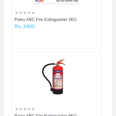
★
★
★
★
★
★
★
★
★
★
★
★
★
★
★
Palex ABC Fire Extinguisher 2KG
Rs. 2400
★
★
★
★
★
★
★
★
★
★
★
★
★
★
★
Palex ABC Fire Extinguisher 9KG