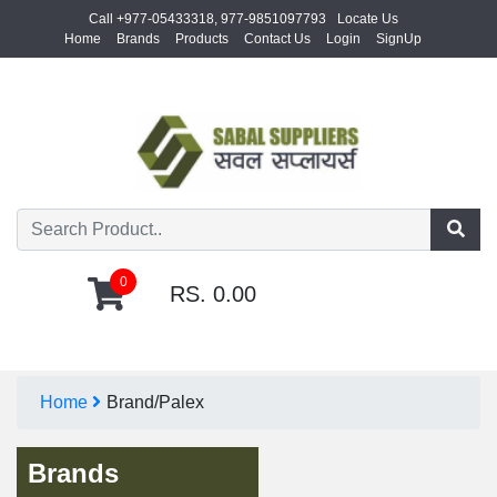
Call +977-05433318, 977-9851097793
Locate Us
Home
Brands
Products
Contact Us
Login
SignUp
0
RS. 0.00
Home
Brand/
Palex
Brands