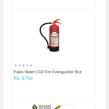
★
★
★
★
★
★
★
★
★
★
★
★
★
★
★
Palex Water CO2 Fire Extinguisher 9Ltr
Rs. 6750