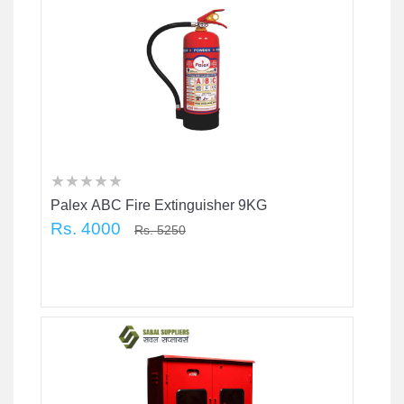
★
★
★
★
★
★
★
★
★
★
★
★
★
★
★
Palex ABC Fire Extinguisher 9KG
Rs. 4000
Rs. 5250