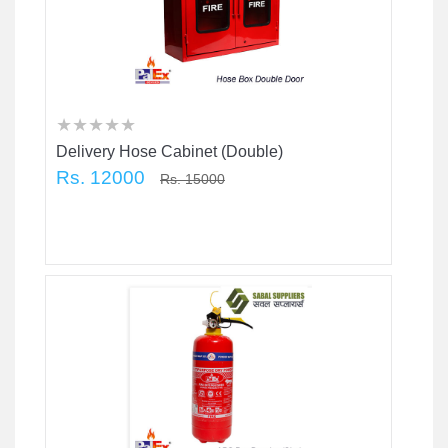
★
★
★
★
★
★
★
★
★
★
★
★
★
★
★
Delivery Hose Cabinet (Double)
Rs. 12000
Rs. 15000