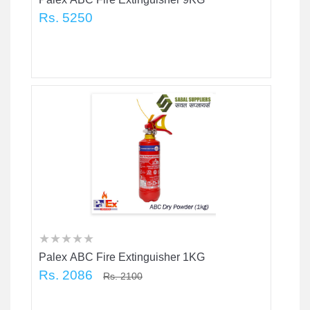
Rs. 5250
★
★
★
★
★
★
★
★
★
★
★
★
★
★
★
Palex ABC Fire Extinguisher 1KG
Rs. 2086
Rs. 2100