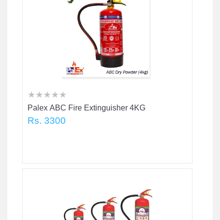
★
★
★
★
★
★
★
★
★
★
★
★
★
★
★
Palex ABC Fire Extinguisher 4KG
Rs. 3300